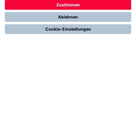
Stromerzeugung mit Photovoltaik
Förderungen
Gesetze & Regelungen
Heizen mit Gas
Vergleichen & Entscheiden
Erneuerbare Energien
Richtig Heizen & Sparen
FOLGEN SIE UNS
YouTube
Instagram
LinkedIn