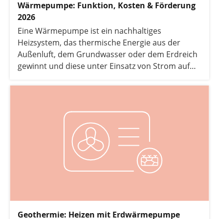
Wärmepumpe: Funktion, Kosten & Förderung
2026
Eine Wärmepumpe ist ein nachhaltiges
Heizsystem, das thermische Energie aus der
Außenluft, dem Grundwasser oder dem Erdreich
gewinnt und diese unter Einsatz von Strom auf
ein höheres Temperaturniveau hebt. Da sie bis zu
75 % der benötigten Energie kostenlos aus der
Umwelt bezieht, gilt sie als effizienteste Lösung
für die Wärmewende 2026 – sowohl im Neubau
als auch in der Sanierung.
Geothermie: Heizen mit Erdwärmepumpe