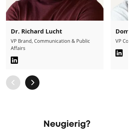
Dr. Richard Lucht
Domi
VP Brand, Communication & Public
VP Comm
Affairs
Neugierig?