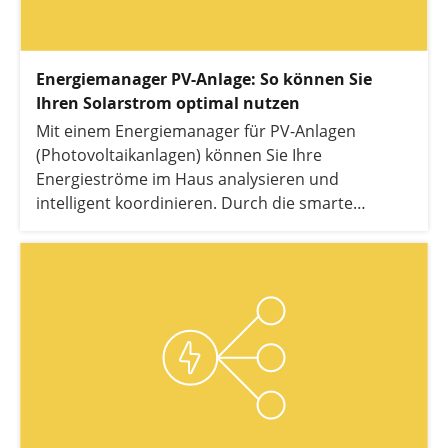
Energiemanager PV-Anlage: So können Sie
Ihren Solarstrom optimal nutzen
Mit einem Energiemanager für PV-Anlagen
(Photovoltaikanlagen) können Sie Ihre
Energieströme im Haus analysieren und
intelligent koordinieren. Durch die smarte
Steuerung erhöhen Sie den Eigenverbrauch Ihrer
PV-Anlage und sparen dadurch Stromkosten. In
diesem Artikel erfahren Sie alles, was Sie zum
Einsatz eines Energiemanagers mit PV wissen
müssen und für wen sich die Kombination
besonders lohnt.