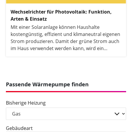
Wechselrichter für Photovoltaik: Funktion,
Arten & Einsatz
Mit einer Solaranlage können Haushalte
kostengünstig, effizient und klimaneutral eigenen
Strom produzieren. Damit der grüne Strom auch
im Haus verwendet werden kann, wird ein
sogenannter Wechselrichter oder Inverter
benötigt. In Haushalten hat sich nämlich seit
Beginn des 20. Jahrhunderts weltweit der
Wechselstrom durchgesetzt. Die Solarmodule auf
dem Dach produzieren jedoch Gleichstrom. Da
Passende Wärmepumpe finden
der Wechselrichter den Gleichstrom aus der PV-
Anlage in Wechselstrom umwandelt, ist dieses
Bisherige Heizung
unscheinbare Bauteil unverzichtbar. Hier
erfahren Sie alles, was Sie über die Funktion und
die verschiedenen Arten von Wechselrichtern
wissen müssen.
Gebäudeart