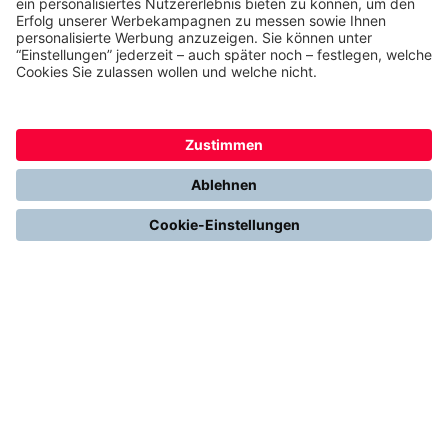
Cash-Prämie sichern
THERMONDO
Unsere Leistungen
Unser Unternehmen
Presse
Karriere
Kontakt
Kundenservice & FAQ
Erfahrungen & Storys unserer Kunden
Freunde empfehlen: 300 € Prämie sichern
Ethics & Compliance bei thermondo