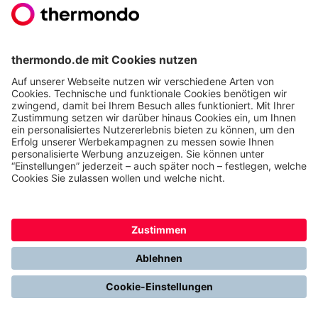
Reiskrichen
Region Reiskirchen
Anlagenmechaniker SHK (m/w/d) - Region
Reiskrichen
Region Reiskirchen
Elektriker
Elektroniker / Elektriker (m/w/d) - Region
Frankfurt am Main
Region Frankfurt am Main
Fundamentbau
Quereinsteiger Installationsbereich (m/w/d) –