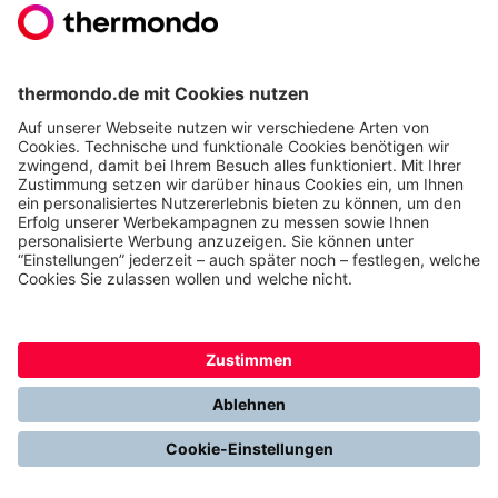
Wärmepumpe umrüsten
möchten, ist thermondo der
richtige Partner für Sie. Denn bei thermondo erhalten
Sie alles aus einer Hand: von der Beratung, über die
Planung bis hin zur
Installation Ihrer Wärmepumpe
.
Unsere festangestellten Handwerker und Partner
sind deutschlandweit im Einsatz. Und dank unserer
Wartungspakete
thermondo care
sind wir auch nach
der Installation noch für Sie da.
Nutzen Sie einfach unseren
Heizungsplaner
und
lassen Sie sich ein unverbindliches Festpreisangebot
zukommen.
Unsere Lieblingsbewertungen
30.07.2026