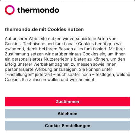
Ethics & Compliance bei thermondo
FÜR SIE
Heizen mit Wärmepumpe
Stromerzeugung mit Photovoltaik
Förderungen
Gesetze & Regelungen
Heizen mit Gas
Vergleichen & Entscheiden
Erneuerbare Energien
Richtig Heizen & Sparen
FOLGEN SIE UNS
YouTube