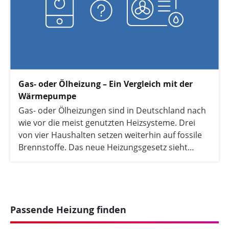
Gas- oder Ölheizung – Ein Vergleich mit der
Wärmepumpe
Gas- oder Ölheizungen sind in Deutschland nach
wie vor die meist genutzten Heizsysteme. Drei
von vier Haushalten setzen weiterhin auf fossile
Brennstoffe. Das neue Heizungsgesetz sieht
jedoch ein schrittweises Aus für Öl- oder
Gasheizungen bis 2045 vor und rückt
erneuerbare Energien wie die Wärmepumpe in
den Fokus. Welche Vorteile sich dadurch für
Hausbesitzer ergeben und wie Wärmepumpen
Passende Heizung finden
gegenüber Gas- oder Ölheizungen im direkten