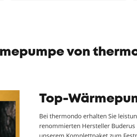
mepumpe von therm
Top-Wärmepu
Bei thermondo erhalten Sie leis
renommierten Hersteller Buderus u
unserem Komplettpaket zum Festp