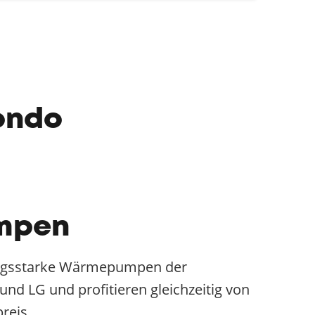
ondo
mpen
tungsstarke Wärmepumpen der
nd LG und profitieren gleichzeitig von
reis.