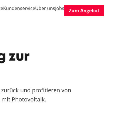
te
Kundenservice
Über uns
Jobs
Zum Angebot
g zur
urück und profitieren von
mit Photovoltaik.