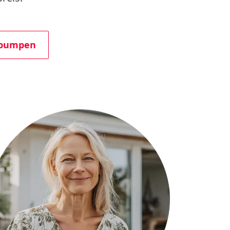
epumpen