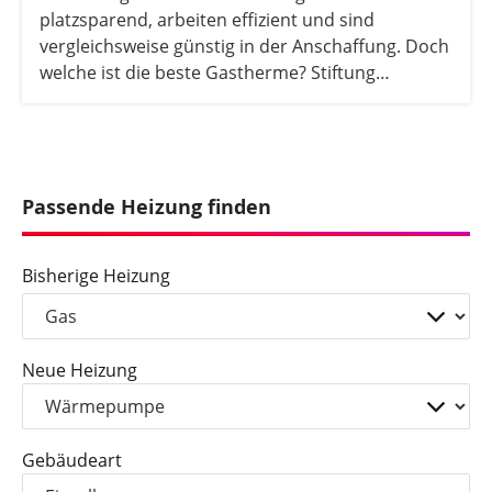
platzsparend, arbeiten effizient und sind
vergleichsweise günstig in der Anschaffung. Doch
welche ist die beste Gastherme? Stiftung
Warentest nahm dafür 9 Gasheizsysteme mit
Listenpreisen zwischen 4.500 und 5.800 € in
einem Test genau unter die Lupe. Die Ergebnisse
des letzten Tests, der leider bereits aus dem Jahr
2010 ist, erfahren Sie hier.
Passende Heizung finden
Bisherige Heizung
Neue Heizung
Gebäudeart