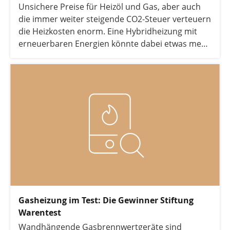
Unsichere Preise für Heizöl und Gas, aber auch
die immer weiter steigende CO2-Steuer verteuern
die Heizkosten enorm. Eine Hybridheizung mit
erneuerbaren Energien könnte dabei etwas mehr
Unabhängigkeit von fossilen Brennstoffen
ermöglichen. Doch lohnt sich eine Hybridheizung
überhaupt noch in 2026? Die Antwort darauf
geben wir in folgendem Artikel. Zudem
beleuchten wir, welche zukunftssicheren
Heizsysteme, die auf erneuerbaren Energien
basieren, eine bessere Alternative bieten können.
Gasheizung im Test: Die Gewinner Stiftung
Warentest
Wandhängende Gasbrennwertgeräte sind