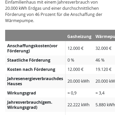
Einfamilienhaus mit einem Jahresverbrauch von
20.000 kWh Erdgas und einer durchschnittlichen
Förderung von 46 Prozent für die Anschaffung der
Wärmepumpe.
Gasheizung
Wärmep
Anschaffungskosten(vor
12.000 €
32.000 €
Förderung)
Staatliche Förderung
0 %
46 %
Kosten nach Förderung
12.000 €
19.120 €
Jahresenergieverbrauchdes
20.000 kWh
20.000 k
Hauses
Wirkungsgrad
≈ 0,9
≈ 3,4
Jahresverbrauch(gem.
22.222 kWh
5.880 kW
Wirkungsgrad)