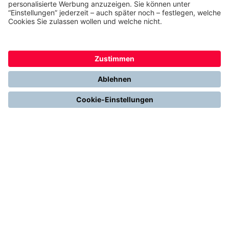
THERMONDO
Unsere Leistungen
Unser Unternehmen
Presse
Karriere
Kontakt
Kundenservice & FAQ
Erfahrungen & Storys unserer Kunden
Freunde empfehlen: 300 € Prämie sichern
Ethics & Compliance bei thermondo
FÜR SIE