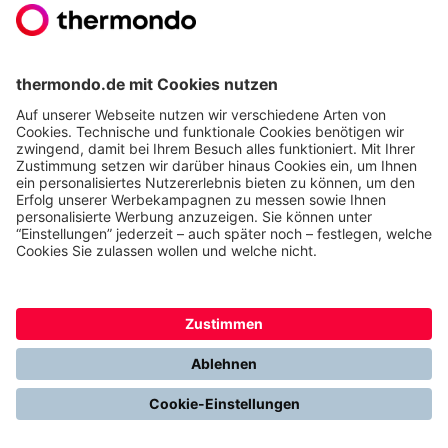
Solarthermieanlage also rund 300 € Heizkosten, da
eine Solarthermieanlage im laufenden Betrieb so gut
wie keine Kosten verursacht.
Gut zu wissen:
Vor allem bei Hybridanlagen dürfen
Sie jedoch nicht die Wartungskosten außer Acht
lassen. Da Sie zwei Heizsysteme betreiben, fallen in
der Regel auch doppelte Wartungskosten an.
Dadurch können je nach System Kosten von bis zu
700 € entstehen. Daher sollten Sie gut überlegen, ob
sich das Heizkostenersparnis durch die Anschaffung
noch rechnet.
Wann lohnt sich der Wechsel?
In der Regel sollte ein Heizsystem spätestens nach
15–20 Jahren ausgetauscht werden. Die
Notwendigkeit des Heizungswechsels sollten Sie