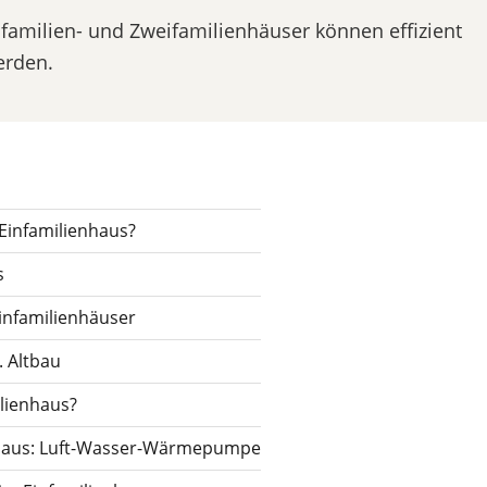
familien- und Zweifamilienhäuser können effizient
erden.
Einfamilienhaus?
s
nfamilienhäuser
 Altbau
lienhaus?
nhaus: Luft-Wasser-Wärmepumpe