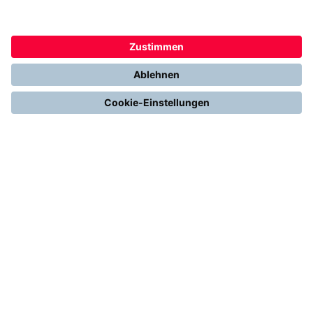
THERMONDO
Unsere Leistungen
Unser Unternehmen
Presse
Karriere
Kontakt
Kundenservice & FAQ
Erfahrungen & Storys unserer Kunden
Freunde empfehlen: 300 € Prämie sichern
Ethics & Compliance bei thermondo
FÜR SIE