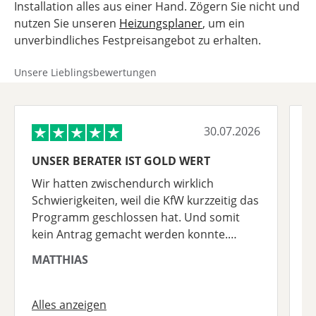
Installation alles aus einer Hand. Zögern Sie nicht und
nutzen Sie unseren
Heizungsplaner
, um ein
unverbindliches Festpreisangebot zu erhalten.
Unsere Lieblingsbewertungen
30.07.2026
UNSER BERATER IST GOLD WERT
K
B
Wir hatten zwischendurch wirklich
K
Schwierigkeiten, weil die KfW kurzzeitig das
B
Programm geschlossen hat. Und somit
n
kein Antrag gemacht werden konnte.
W
Zusätzlich gab es natürlich immer wieder
A
MATTHIAS
R
Herausforderungen. ABER UNSER Berater
d
Herr Aslan war einfach nur der Wahnsinn.
Selten so einen tollen Dienstleister
Alles anzeigen
A