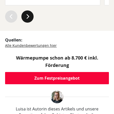
kennengelernt. Er ist immer ruhig
geblieben, hat sämtliche Sachen innerhalb
von 24std geklärt. Er ist wirklich Gold wert!
Ich freue mich darauf das Projekt mit Ihm
zu Ende zu bringen. Wenn alle Mitarbeiter
so sind wie er, dann ist Thermondo
einfach nur der Wahnsinn.
Quellen:
Alle Kundenbewertungen hier
Wärmepumpe schon ab 8.700 € inkl.
Förderung
Zum Festpreisangebot
Luisa ist Autorin dieses Artikels und unsere