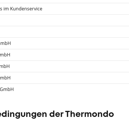
s im Kundenservice
 GmbH
 GmbH
GmbH
 GmbH
s GmbH
edingungen der Thermondo