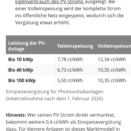
Eigenverbrauch des PV-Stroms
ausgelegt. Bei
einer Volleinspeisung wird der komplette Strom
ins öffentliche Netz eingespeist, wodurch sich die
Vergütung etwas erhöht.
Leistung der PV-
Teileinspeisung
Volleinspeisu
Anlage
Bis 10 kWp
7,78 ct/kWh
12,34 ct/kWh
Bis 40 kWp
6,73 ct/kWh
10,35 ct/kWh
Bis 100 kWp
5,50 ct/kWh
10,35 ct/kWh
Einspeisevergütung für Photovoltaikanlagen
(Inbetriebnahme nach dem 1. Februar 2026)
Hinweis:
Wer seinen PV-Strom direkt vermarktet,
bekommt weitere 0,4 ct/kWh als Einspeisevergütung
dazu. Für kleinere Anlagen ist dieses Marktmodell in