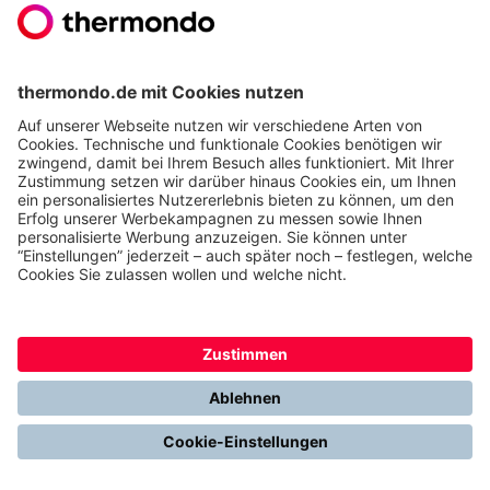
maximal 55 °C ausreicht. Moderne
Wärmepumpen erreichen dies problemlos – oft
genügt schon der einfache Tausch einzelner, zu
kleiner Heizkörper gegen größere Modelle wie
bspw. Niedertemperatur-Heizkörper.
Hydraulischer Abgleich:
Hierbei wird
sichergestellt, dass jeder Heizkörper im Altbau
exakt mit der benötigten Wassermenge versorgt
wird. Das entlastet die Wärmepumpe und senkt
den Stromverbrauch spürbar. Zudem ist ein
hydraulischer Abgleich nach Verfahren B
Voraussetzung, um die staatliche Förderung zu
erhalten.
Korrekte Dimensionierung:
Eine Wärmepumpe
darf für einen Altbau weder zu groß noch zu klein
dimensioniert sein. Eine exakte
Heizlastberechnung des Gebäudes ist das
Fundament für einen reibungslosen Betrieb.