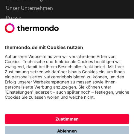
Unser Unternehmen
Presse
Karriere
Kontakt
Kundenservice & FAQ
Erfahrungen & Storys unserer Kunden
Freunde empfehlen: 300 € Prämie sichern
Ethics & Compliance bei thermondo
FÜR SIE
Heizen mit Wärmepumpe
Stromerzeugung mit Photovoltaik
Förderungen
Gesetze & Regelungen