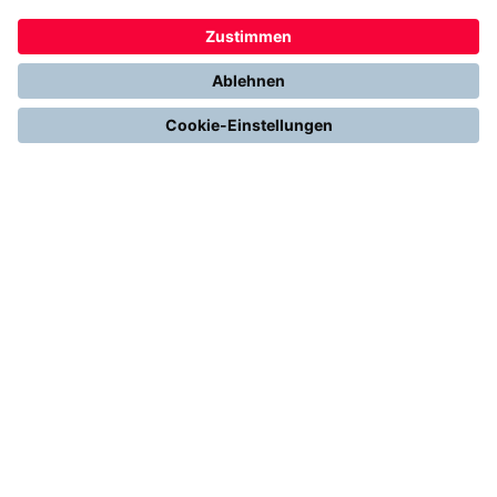
Heizen mit Wärmepumpe
Stromerzeugung mit Photovoltaik
Förderungen
Gesetze & Regelungen
Heizen mit Gas
Vergleichen & Entscheiden
Erneuerbare Energien
Richtig Heizen & Sparen
FOLGEN SIE UNS
YouTube
Instagram
LinkedIn