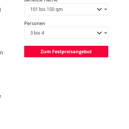
d
Personen
Zum Festpreisangebot
am
e