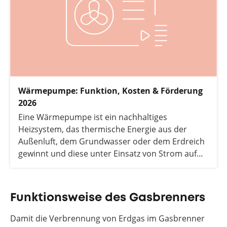
Wärmepumpe: Funktion, Kosten & Förderung
2026
Eine Wärmepumpe ist ein nachhaltiges
Heizsystem, das thermische Energie aus der
Außenluft, dem Grundwasser oder dem Erdreich
gewinnt und diese unter Einsatz von Strom auf
ein höheres Temperaturniveau hebt. Da sie bis zu
75 % der benötigten Energie kostenlos aus der
Umwelt bezieht, gilt sie als effizienteste Lösung
Funktionsweise des Gasbrenners
für die Wärmewende 2026 – sowohl im Neubau
als auch in der Sanierung.
Damit die Verbrennung von Erdgas im Gasbrenner