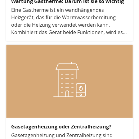
Wartung Gastherme: Darum ist sie so wichtig
Eine Gastherme ist ein wandhängendes
Heizgerät, das für die Warmwasserbereitung
oder die Heizung verwendet werden kann.
Kombiniert das Gerät beide Funktionen, wird es
auch als Gas-Kombitherme bezeichnet.
Unabhängig von der Funktionalität muss die
Gastherme, genau wie andere Gasheizungen,
regelmäßig gewartet werden. In diesem Artikel
erfahren Sie alles, was Sie über die Wartung einer
Gastherme wissen müssen.
Gasetagenheizung oder Zentralheizung?
Gasetagenheizung und Zentralheizung sind