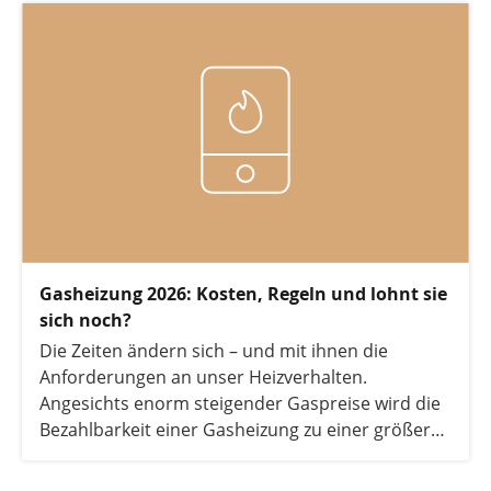
wirtschaftlich sinnvoll ist. Warum mehrere
Kostentreiber das Heizen mit fossilen
Brennstoffen enorm verteuern werden und was
das Heizungsgesetz für Verbraucher bedeutet,
erfahren Sie in diesem Artikel.
Gasheizung 2026: Kosten, Regeln und lohnt sie
sich noch?
Die Zeiten ändern sich – und mit ihnen die
Anforderungen an unser Heizverhalten.
Angesichts enorm steigender Gaspreise wird die
Bezahlbarkeit einer Gasheizung zu einer größer
werdenden Herausforderung. In diesem Artikel
erfahren Sie, warum sich der Kauf einer neuen