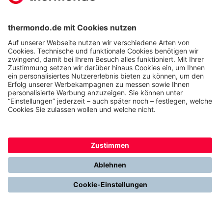
Hausbesitzer
Wärmepumpe ab 8.700 € nach
Förderung
Zum Festpreisangebot
Hervorragend
Jetzt thermondo weiterempfehlen und
Cash-Prämie sichern