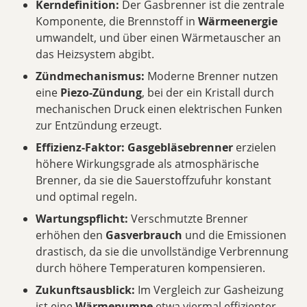
Kerndefinition:
Der Gasbrenner ist die zentrale
Komponente, die Brennstoff in
Wärmeenergie
umwandelt, und über einen Wärmetauscher an
das Heizsystem abgibt.
Zündmechanismus:
Moderne Brenner nutzen
eine
Piezo-Zündung
, bei der ein Kristall durch
mechanischen Druck einen elektrischen Funken
zur Entzündung erzeugt.
Effizienz-Faktor:
Gasgebläsebrenner
erzielen
höhere Wirkungsgrade als atmosphärische
Brenner, da sie die Sauerstoffzufuhr konstant
und optimal regeln.
Wartungspflicht:
Verschmutzte Brenner
erhöhen den
Gasverbrauch
und die Emissionen
drastisch, da sie die unvollständige Verbrennung
durch höhere Temperaturen kompensieren.
Zukunftsausblick:
Im Vergleich zur Gasheizung
ist eine
Wärmepumpe
etwa viermal effizienter