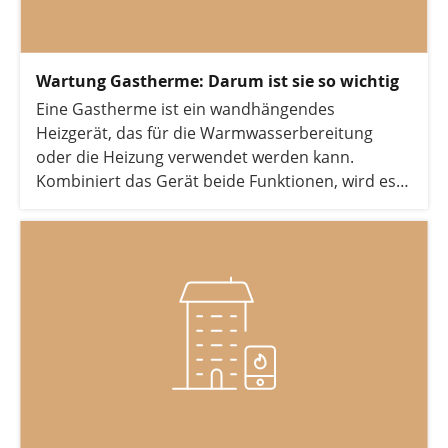
Wartung Gastherme: Darum ist sie so wichtig
Eine Gastherme ist ein wandhängendes
Heizgerät, das für die Warmwasserbereitung
oder die Heizung verwendet werden kann.
Kombiniert das Gerät beide Funktionen, wird es
auch als Gas-Kombitherme bezeichnet.
Unabhängig von der Funktionalität muss die
Gastherme, genau wie andere Gasheizungen,
regelmäßig gewartet werden. In diesem Artikel
erfahren Sie alles, was Sie über die Wartung einer
Gastherme wissen müssen.