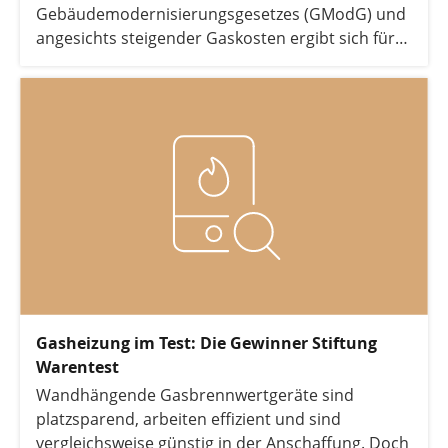
Gebäudemodernisierungsgesetzes (GModG) und
angesichts steigender Gaskosten ergibt sich für
Hausbesitzer eine zentrale Frage: Ist der Kauf
einer neuen Gasheizung noch zukunftsfähig? Wir
analysieren die Kosten einer Gasheizung, die
Entwicklung der Gaspreise und erklären Ihnen,
warum die Wärmepumpe die insgesamt beste
Heizlösung der Zukunft ist.
Gasheizung im Test: Die Gewinner Stiftung
Warentest
Wandhängende Gasbrennwertgeräte sind
platzsparend, arbeiten effizient und sind
vergleichsweise günstig in der Anschaffung. Doch