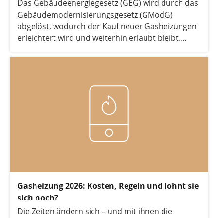
Das Gebäudeenergiegesetz (GEG) wird durch das
Gebäudemodernisierungsgesetz (GModG)
abgelöst, wodurch der Kauf neuer Gasheizungen
erleichtert wird und weiterhin erlaubt bleibt.
Wieso Sie sich trotzdem heute keine Gasheizung
mehr kaufen sollten und wieso das Heizen mit
Gas zunehmend zur Preisfalle wird, erfahren Sie
in diesem Artikel.
Gasheizung 2026: Kosten, Regeln und lohnt sie
sich noch?
Die Zeiten ändern sich – und mit ihnen die