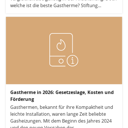
welche ist die beste Gastherme? Stiftung
Warentest nahm dafür 9 Gasheizsysteme mit
Listenpreisen zwischen 4.500 und 5.800 € in
einem Test genau unter die Lupe. Die Ergebnisse
des letzten Tests, der leider bereits aus dem Jahr
2010 ist, erfahren Sie hier.
Gastherme in 2026: Gesetzeslage, Kosten und
Förderung
Gasthermen, bekannt für ihre Kompaktheit und
leichte Installation, waren lange Zeit beliebte
Gasheizungen. Mit dem Beginn des Jahres 2024
und den neuen Vorgaben des