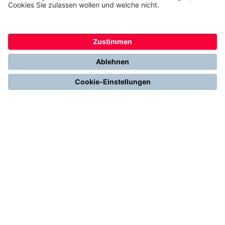
FÜR SIE
Heizen mit Wärmepumpe
Stromerzeugung mit Photovoltaik
Förderungen
Gesetze & Regelungen
Heizen mit Gas
Vergleichen & Entscheiden
Erneuerbare Energien
Richtig Heizen & Sparen
FOLGEN SIE UNS
YouTube
Instagram