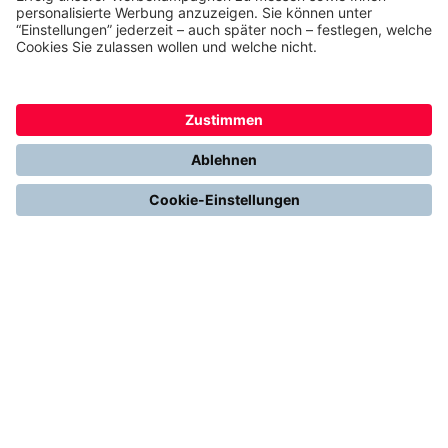
Heizen mit Gas
Vergleichen & Entscheiden
Erneuerbare Energien
Richtig Heizen & Sparen
FOLGEN SIE UNS
YouTube
Instagram
LinkedIn
2013 - 2026 | THERMONDO GMBH
COOKIE-EINSTELLUNGEN
IMPRESSUM