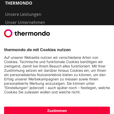
THERMONDO
Unsere Leistungen
Unser Unternehmen
Presse
Karriere
Kontakt
Kundenservice & FAQ
Erfahrungen & Storys unserer Kunden
Freunde empfehlen: 300 € Prämie sichern
Ethics & Compliance bei thermondo
FÜR SIE
Heizen mit Wärmepumpe
Stromerzeugung mit Photovoltaik