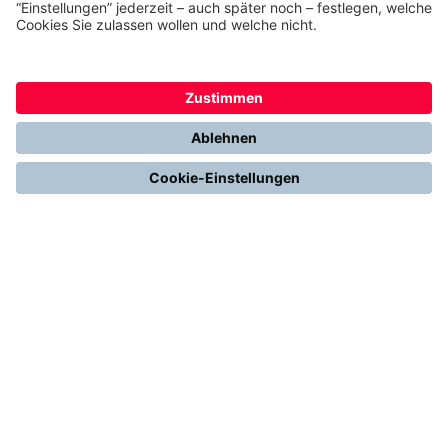
FÜR SIE
Heizen mit Wärmepumpe
Stromerzeugung mit Photovoltaik
Förderungen
Gesetze & Regelungen
Heizen mit Gas
Vergleichen & Entscheiden
Erneuerbare Energien
Richtig Heizen & Sparen
FOLGEN SIE UNS
YouTube
Instagram