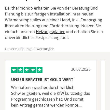
Bei thermondo erhalten Sie von der Beratung und
Planung bis zur fertigen Installation Ihrer neuen
Wärmepumpe alles aus einer Hand, inkl. Entsorgung
Ihrer alten Heizung und Förderberatung. Nutzen Sie
einfach unseren
Heizungsplaner
und erhalten Sie ein
unverbindliches Festpreisangebot.
Unsere Lieblingsbewertungen
30.07.2026
UNSER BERATER IST GOLD WERT
K
B
Wir hatten zwischendurch wirklich
K
Schwierigkeiten, weil die KfW kurzzeitig das
B
Programm geschlossen hat. Und somit
n
kein Antrag gemacht werden konnte.
W