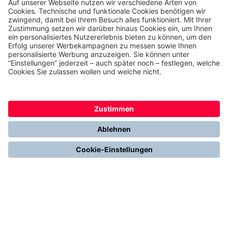
THERMONDO
Unsere Leistungen
Unser Unternehmen
Presse
Karriere
Kontakt
Kundenservice & FAQ
Erfahrungen & Storys unserer Kunden
Freunde empfehlen: 300 € Prämie sichern
Ethics & Compliance bei thermondo
FÜR SIE
Heizen mit Wärmepumpe
Stromerzeugung mit Photovoltaik