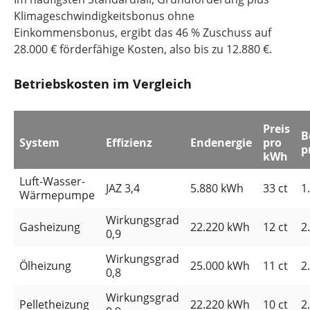
Klimageschwindigkeitsbonus ohne
Einkommensbonus, ergibt das 46 % Zuschuss auf
28.000 € förderfähige Kosten, also bis zu 12.880 €.
Betriebskosten im Vergleich
Preis
B
System
Effizienz
Endenergie
pro
p
kWh
Luft-Wasser-
JAZ 3,4
5.880 kWh
33 ct
1
Wärmepumpe
Wirkungsgrad
Gasheizung
22.220 kWh
12 ct
2
0,9
Wirkungsgrad
Ölheizung
25.000 kWh
11 ct
2
0,8
Wirkungsgrad
Pelletheizung
22.220 kWh
10 ct
2