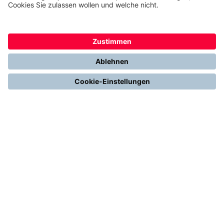
FÜR SIE
Heizen mit Wärmepumpe
Stromerzeugung mit Photovoltaik
Förderungen
Gesetze & Regelungen
Heizen mit Gas
Vergleichen & Entscheiden
Erneuerbare Energien
Richtig Heizen & Sparen
FOLGEN SIE UNS
YouTube
Instagram