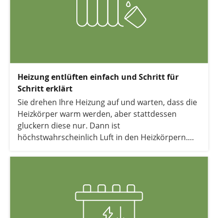
Heizung entlüften einfach und Schritt für
Schritt erklärt
Sie drehen Ihre Heizung auf und warten, dass die
Heizkörper warm werden, aber stattdessen
gluckern diese nur. Dann ist
höchstwahrscheinlich Luft in den Heizkörpern.
Diese muss raus, damit Sie es warm haben und
nicht unnötig Energie verschwenden. Keine
Sorge, Sie können die Heizung ganz einfach selbst
entlüften. Wie das geht und was Sie benötigen,
erklären wir Ihnen Schritt für Schritt.