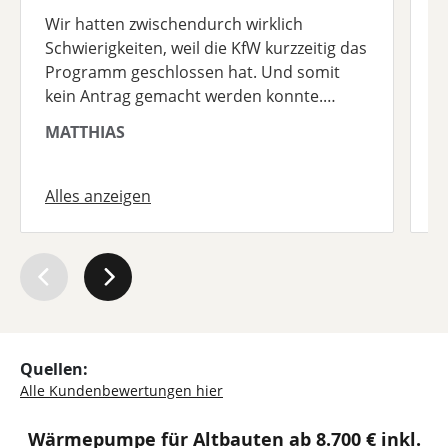
B
Wir hatten zwischendurch wirklich
K
Schwierigkeiten, weil die KfW kurzzeitig das
B
Programm geschlossen hat. Und somit
n
kein Antrag gemacht werden konnte.
W
Zusätzlich gab es natürlich immer wieder
A
MATTHIAS
R
Herausforderungen. ABER UNSER Berater
d
Herr Aslan war einfach nur der Wahnsinn.
Selten so einen tollen Dienstleister
Alles anzeigen
A
kennengelernt. Er ist immer ruhig
geblieben, hat sämtliche Sachen innerhalb
von 24std geklärt. Er ist wirklich Gold wert!
Ich freue mich darauf das Projekt mit Ihm
zu Ende zu bringen. Wenn alle Mitarbeiter
so sind wie er, dann ist Thermondo
einfach nur der Wahnsinn.
Quellen:
Alle Kundenbewertungen hier
Wärmepumpe für Altbauten ab 8.700 € inkl.