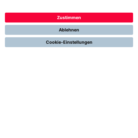
Heizen mit Wärmepumpe
Stromerzeugung mit Photovoltaik
Förderungen
Gesetze & Regelungen
Heizen mit Gas
Vergleichen & Entscheiden
Erneuerbare Energien
Richtig Heizen & Sparen
FOLGEN SIE UNS
YouTube
Instagram
LinkedIn