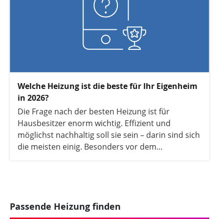
Welche Heizung ist die beste für Ihr Eigenheim
in 2026?
Die Frage nach der besten Heizung ist für
Hausbesitzer enorm wichtig. Effizient und
möglichst nachhaltig soll sie sein – darin sind sich
die meisten einig. Besonders vor dem
Hintergrund des reformierten
Gebäudeenergiegesetzes (GEG), das in 2024 in
Kraft getreten ist und den Heizungstausch
maßgeblich beeinflusst, sind Verbraucher auf der
Suche nach der besten Heizung der Zukunft. Auch
Passende Heizung finden
wenn es keine pauschale Lösung gibt, stellen wir