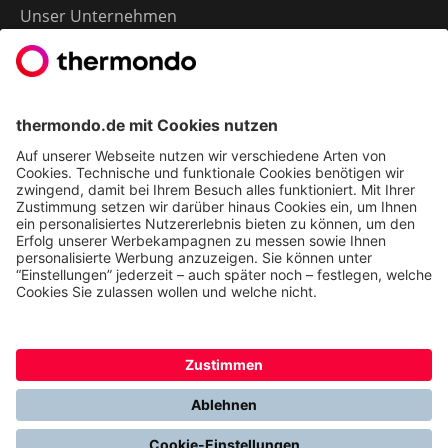
Unser Unternehmen
Presse
Karriere
Kontakt
Kundenservice & FAQ
Erfahrungen & Storys unserer Kunden
Freunde empfehlen: 300 € Prämie sichern
Ethics & Compliance bei thermondo
FÜR SIE
Heizen mit Wärmepumpe
Stromerzeugung mit Photovoltaik
Förderungen
Gesetze & Regelungen