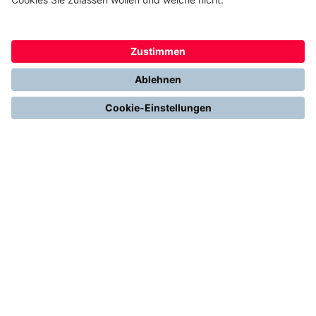
FÜR SIE
Heizen mit Wärmepumpe
Stromerzeugung mit Photovoltaik
Förderungen
Gesetze & Regelungen
Heizen mit Gas
Vergleichen & Entscheiden
Erneuerbare Energien
Richtig Heizen & Sparen
FOLGEN SIE UNS
YouTube
Instagram
LinkedIn