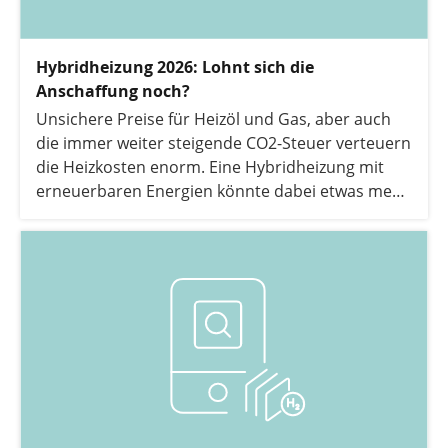
Hybridheizung 2026: Lohnt sich die
Anschaffung noch?
Unsichere Preise für Heizöl und Gas, aber auch
die immer weiter steigende CO2-Steuer verteuern
die Heizkosten enorm. Eine Hybridheizung mit
erneuerbaren Energien könnte dabei etwas mehr
Unabhängigkeit von fossilen Brennstoffen
ermöglichen. Doch lohnt sich eine Hybridheizung
überhaupt noch in 2026? Die Antwort darauf
geben wir in folgendem Artikel. Zudem
beleuchten wir, welche zukunftssicheren
Heizsysteme, die auf erneuerbaren Energien
basieren, eine bessere Alternative bieten können.