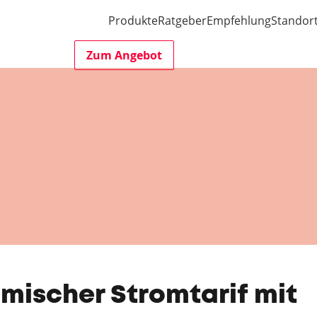
Produkte
Ratgeber
Empfehlung
Standor
Zum Angebot
amischer Stromtarif mit