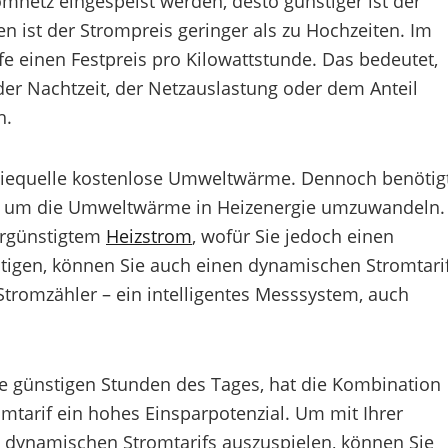
omnetz eingespeist werden, desto günstiger ist der
n ist der Strompreis geringer als zu Hochzeiten. Im
 einen Festpreis pro Kilowattstunde. Das bedeutet,
der Nachtzeit, der Netzauslastung oder dem Anteil
h.
giequelle kostenlose Umweltwärme. Dennoch benötig
, um die Umweltwärme in Heizenergie umzuwandeln.
ergünstigtem
Heizstrom
, wofür Sie jedoch einen
igen, können Sie auch einen dynamischen Stromtari
tromzähler – ein intelligentes Messsystem, auch
e günstigen Stunden des Tages, hat die Kombination
rif ein hohes Einsparpotenzial. Um mit Ihrer
dynamischen Stromtarifs auszuspielen, können Sie