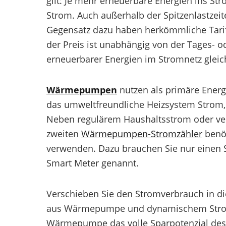
gilt: Je mehr erneuerbare Energien ins Str
Strom. Auch außerhalb der Spitzenlastzeite
Gegensatz dazu haben herkömmliche Tarife
der Preis ist unabhängig von der Tages- o
erneuerbarer Energien im Stromnetz gleic
Wärmepumpen
nutzen als primäre Ener
das umweltfreundliche Heizsystem Strom
Neben regulärem Haushaltsstrom oder v
zweiten
Wärmepumpen-Stromzähler
benöt
verwenden. Dazu brauchen Sie nur einen S
Smart Meter genannt.
Verschieben Sie den Stromverbrauch in di
aus Wärmepumpe und dynamischem Stromta
Wärmepumpe das volle Sparpotenzial des 