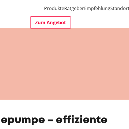
Produkte
Ratgeber
Empfehlung
Standor
Zum Angebot
pumpe – effiziente