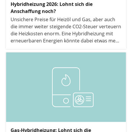
Hybridheizung 2026: Lohnt sich die
Anschaffung noch?
Unsichere Preise für Heizöl und Gas, aber auch
die immer weiter steigende CO2-Steuer verteuern
die Heizkosten enorm. Eine Hybridheizung mit
erneuerbaren Energien könnte dabei etwas mehr
Unabhängigkeit von fossilen Brennstoffen
ermöglichen. Doch lohnt sich eine Hybridheizung
überhaupt noch in 2026? Die Antwort darauf
geben wir in folgendem Artikel. Zudem
beleuchten wir, welche zukunftssicheren
Heizsysteme, die auf erneuerbaren Energien
basieren, eine bessere Alternative bieten können.
Gas-Hybridheizung: Lohnt sich die