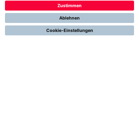
Stromerzeugung mit Photovoltaik
Förderungen
Gesetze & Regelungen
Heizen mit Gas
Vergleichen & Entscheiden
Erneuerbare Energien
Richtig Heizen & Sparen
FOLGEN SIE UNS
YouTube
Instagram
LinkedIn