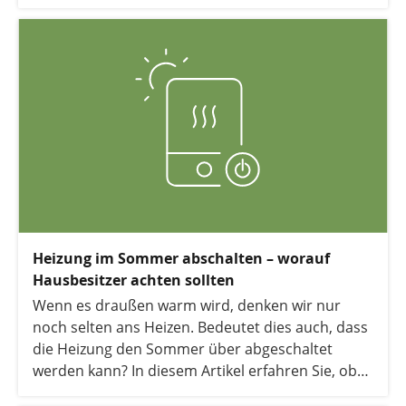
das Nachrüsten einer Wärmepumpe auch im
Altbau meist problemlos möglich und garantiert
zukunftssicheres Heizen. Wir zeigen Ihnen, welche
Voraussetzungen für eine effiziente Nachrüstung
erfüllt sein müssen, wie hoch die Kosten sind und
welche Wärmepumpenart sich dafür besonders
eignet.
Heizung im Sommer abschalten – worauf
Hausbesitzer achten sollten
Wenn es draußen warm wird, denken wir nur
noch selten ans Heizen. Bedeutet dies auch, dass
die Heizung den Sommer über abgeschaltet
werden kann? In diesem Artikel erfahren Sie, ob
Sie Ihre Heizung im Sommer abschalten können