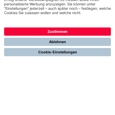
Presse
Karriere
Kontakt
Kundenservice & FAQ
Erfahrungen & Storys unserer Kunden
Freunde empfehlen: 300 € Prämie sichern
Ethics & Compliance bei thermondo
FÜR SIE
Heizen mit Wärmepumpe
Stromerzeugung mit Photovoltaik
Förderungen
Gesetze & Regelungen
Heizen mit Gas