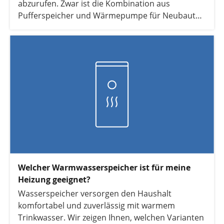
abzurufen. Zwar ist die Kombination aus
Pufferspeicher und Wärmepumpe für Neubauten
nicht unbedingt notwendig, sollte im
Bestandsbau jedoch in jedem Fall verwendet
werden. In folgendem Artikel erklären wir, welche
Auswirkungen ein Pufferspeicher auf die Effizienz
der Wärmepumpe hat, wann er sich lohnt und
was er leistet.
Welcher Warmwasserspeicher ist für meine
Heizung geeignet?
Wasserspeicher versorgen den Haushalt
komfortabel und zuverlässig mit warmem
Trinkwasser. Wir zeigen Ihnen, welchen Varianten