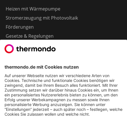
Heizen mit Wärmepumpe
Stromerzeugung mit Photovoltaik
Förderungen
Gesetze & Regelungen
Heizen mit Gas
Vergleichen & Entscheiden
Erneuerbare Energien
Richtig Heizen & Sparen
FOLGEN SIE UNS
YouTube
Instagram
LinkedIn