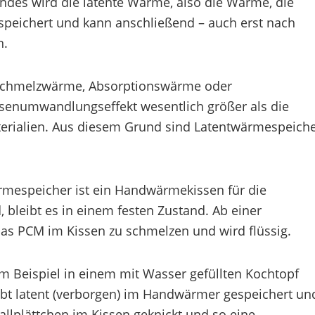
des wird die latente Wärme, also die Wärme, die
eichert und kann anschließend – auch erst nach
n.
m Schmelzwärme, Absorptionswärme oder
senumwandlungseffekt wesentlich größer als die
erialien. Aus diesem Grund sind Latentwärmespeich
ärmespeicher ist ein Handwärmekissen für die
 bleibt es in einem festen Zustand. Ab einer
s PCM im Kissen zu schmelzen und wird flüssig.
m Beispiel in einem mit Wasser gefüllten Kochtopf
eibt latent (verborgen) im Handwärmer gespeichert un
allplättchen im Kissen geknickt und so eine