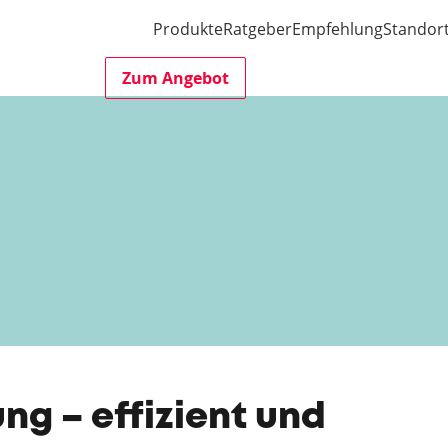
Produkte
Ratgeber
Empfehlung
Standor
Zum Angebot
ng – effizient und