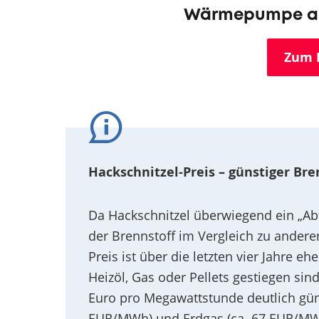
Wärmepumpe ab 
Zum 
Hackschnitzel-Preis – günstiger Bre
Da Hackschnitzel überwiegend ein „Abfa
der Brennstoff im Vergleich zu andere
Preis ist über die letzten vier Jahre 
Heizöl, Gas oder Pellets gestiegen sin
Euro pro Megawattstunde deutlich güns
EUR/MWh) und Erdgas (ca. 67 EUR/MW