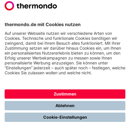
auch im Altbau effektiv heizen.
Entscheiden Sie sich für einen Heizungstausch mit
thermondo, übernehmen wir alle weiteren Schritte
von der Planung bis zur Installation sowie Wartung
durch unsere Techniker in ganz Deutschland. Alle
notwendigen Elektrikerarbeiten und die
Fundamenterstellung für die neue Wärmepumpe sind
in unserem Komplettpaket enthalten. Mit unserem
Förderservice sorgen wir außerdem dafür, dass Sie
das Maximum an möglicher Förderung bekommen.
Nutzen Sie einfach unseren
Heizungsplaner
und
erhalten Sie zeitnah eine Beratung.
Wärmepumpe für Altbau ab 9.000 inkl.
Förderung