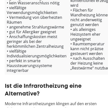
konventionell erzeug
• kein Wasseranschluss nötig
wird
• vielfältige
• Flächen für
Verwendungsmöglichkeiten
Wandheizung könne
• Vermeidung von überheizten
nicht anderweitig
Räumen
genutzt werden
• angenehme Strahlungswärme
• als alleiniges
• gut für Allergiker geeignet
Heizsystem eher
• Anschaffungskosten meist
ungeeignet
geringer als bei der
• Raumtemperatur
herkömmlichen Zentralheizung
kann nicht präzise
• vielfältige
gesteuert werden
Individualisierungsmöglichkeiten
• nach Ausschalten
• perfekt in smarte
der Heizung keine
Haussteuerungssysteme
„Restwärme“ nutzba
integrierbar
Ist die Infrarotheizung eine
Alternative?
Moderne Infrarotheizungen klingen auf den ersten