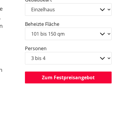
e
.
Beheizte Fläche
n
Personen
n
Zum Festpreisangebot