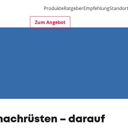
Produkte
Ratgeber
Empfehlung
Standor
Zum Angebot
achrüsten – darauf