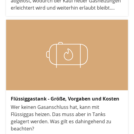
abgelöst, wodurch der Kauf neuer Gasheizungen
erleichtert wird und weiterhin erlaubt bleibt.
Wieso Sie sich trotzdem heute keine Gasheizung
mehr kaufen sollten und wieso das Heizen mit
Gas zunehmend zur Preisfalle wird, erfahren Sie
in diesem Artikel.
Flüssiggastank - Größe, Vorgaben und Kosten
Wer keinen Gasanschluss hat, kann mit
Flüssiggas heizen. Das muss aber in Tanks
gelagert werden. Was gilt es dahingehend zu
beachten?