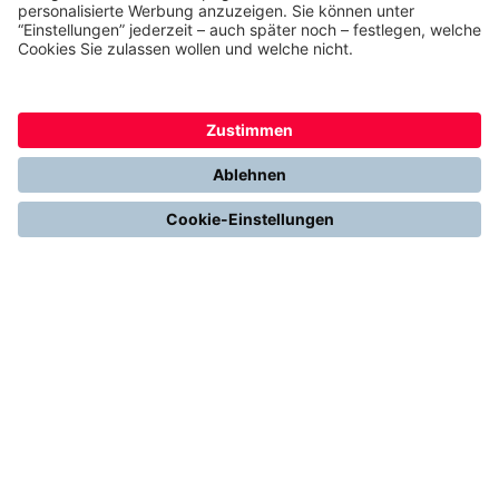
Heizen mit Gas
Vergleichen & Entscheiden
Erneuerbare Energien
Richtig Heizen & Sparen
FOLGEN SIE UNS
YouTube
Instagram
LinkedIn
2013 - 2026 | THERMONDO GMBH
COOKIE-EINSTELLUNGEN
IMPRESSUM