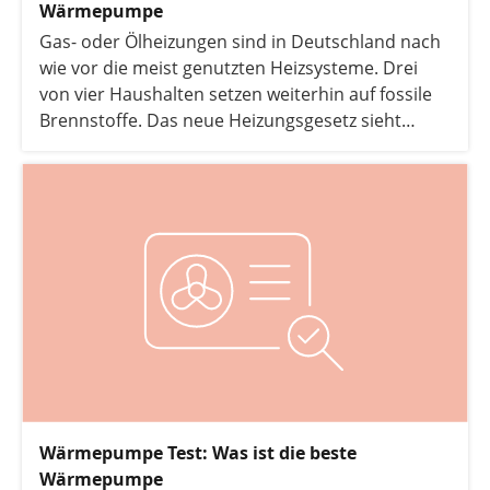
Wärmepumpe
Gas- oder Ölheizungen sind in Deutschland nach
wie vor die meist genutzten Heizsysteme. Drei
von vier Haushalten setzen weiterhin auf fossile
Brennstoffe. Das neue Heizungsgesetz sieht
jedoch ein schrittweises Aus für Öl- oder
Gasheizungen bis 2045 vor und rückt
erneuerbare Energien wie die Wärmepumpe in
den Fokus. Welche Vorteile sich dadurch für
Hausbesitzer ergeben und wie Wärmepumpen
gegenüber Gas- oder Ölheizungen im direkten
Vergleich abschneiden, erfahren Sie hier.
Wärmepumpe Test: Was ist die beste
Wärmepumpe