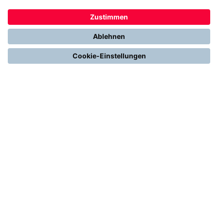
Richtig Heizen & Sparen
FOLGEN SIE UNS
YouTube
Instagram
LinkedIn
2013 - 2026 | THERMONDO GMBH
COOKIE-EINSTELLUNGEN
IMPRESSUM
AGB
DATENSCHUTZ