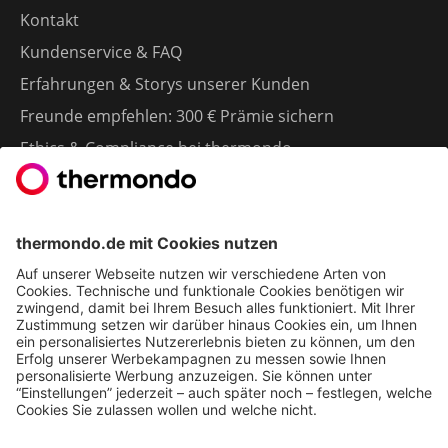
Kontakt
Kundenservice & FAQ
Erfahrungen & Storys unserer Kunden
Freunde empfehlen: 300 € Prämie sichern
Ethics & Compliance bei thermondo
FÜR SIE
Heizen mit Wärmepumpe
Stromerzeugung mit Photovoltaik
Förderungen
Gesetze & Regelungen
Heizen mit Gas
Vergleichen & Entscheiden
Erneuerbare Energien