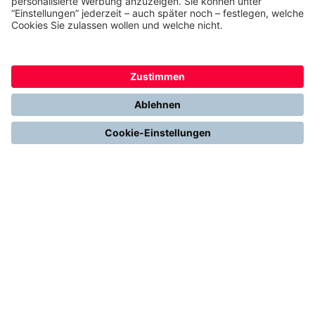
Presse
Karriere
Kontakt
Kundenservice & FAQ
Erfahrungen & Storys unserer Kunden
Freunde empfehlen: 300 € Prämie sichern
Ethics & Compliance bei thermondo
FÜR SIE
Heizen mit Wärmepumpe
Stromerzeugung mit Photovoltaik
Förderungen
Gesetze & Regelungen
Heizen mit Gas