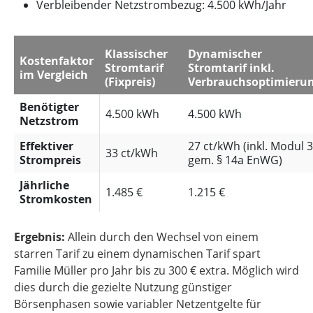
Verbleibender Netzstrombezug: 4.500 kWh/Jahr
Klassischer
Dynamischer
Kostenfaktor
Stromtarif
Stromtarif inkl.
im Vergleich
(Fixpreis)
Verbrauchsoptimieru
Benötigter
4.500 kWh
4.500 kWh
Netzstrom
Effektiver
27 ct/kWh (inkl. Modul 3
33 ct/kWh
Strompreis
gem. § 14a EnWG)
Jährliche
1.485 €
1.215 €
Stromkosten
Ergebnis:
Allein durch den Wechsel von einem
starren Tarif zu einem dynamischen Tarif spart
Familie Müller pro Jahr bis zu 300 € extra. Möglich wird
dies durch die gezielte Nutzung günstiger
Börsenphasen sowie variabler Netzentgelte für