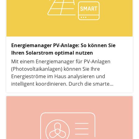
Energiemanager PV-Anlage: So können Sie
Ihren Solarstrom optimal nutzen
Mit einem Energiemanager für PV-Anlagen
(Photovoltaikanlagen) können Sie Ihre
Energieströme im Haus analysieren und
intelligent koordinieren. Durch die smarte
Steuerung erhöhen Sie den Eigenverbrauch Ihrer
PV-Anlage und sparen dadurch Stromkosten. In
diesem Artikel erfahren Sie alles, was Sie zum
Einsatz eines Energiemanagers mit PV wissen
müssen und für wen sich die Kombination
besonders lohnt.