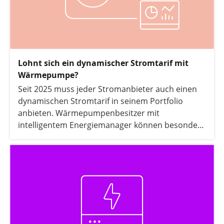
Lohnt sich ein dynamischer Stromtarif mit
Wärmepumpe?
Seit 2025 muss jeder Stromanbieter auch einen
dynamischen Stromtarif in seinem Portfolio
anbieten. Wärmepumpenbesitzer mit
intelligentem Energiemanager können besonders
von den dynamischen Strompreisen profitieren.
In diesem Artikel erfahren Sie, warum sich die
Kombination aus dynamischem Stromtarif und
Wärmepumpe besonders lohnt und welche
technischen Voraussetzungen Sie dazu erfüllen
müssen.