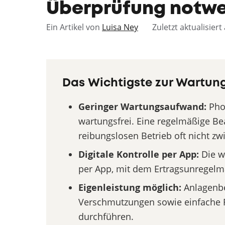
Überprüfung notw
Ein Artikel von
Luisa Ney
Zuletzt aktualisier
Das Wichtigste zur Wartung
Geringer Wartungsaufwand:
Phot
wartungsfrei. Eine regelmäßige Be
reibungslosen Betrieb oft nicht z
Digitale Kontrolle per App:
Die w
per App, mit dem Ertragsunregelm
Eigenleistung möglich:
Anlagenbe
Verschmutzungen sowie einfache Re
durchführen.