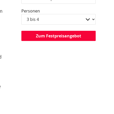
om
Personen
Zum Festpreisangebot
d
e