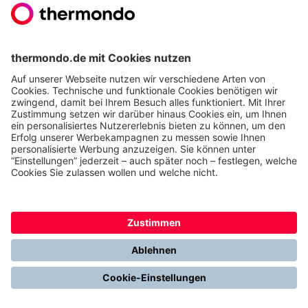
Ölheizung Kosten
Ölheizung Test
Aufbau & Funktion Ölheizung
Wärmepumpe ab 8.700 € nach
Förderung
Zum Festpreisangebot
Hervorragend
Jetzt thermondo weiterempfehlen und