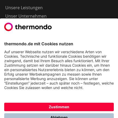
Unsere Leistungen
Unser Unternehmen
Presse
Karriere
Kontakt
Kundenservice & FAQ
Erfahrungen & Storys unserer Kunden
Freunde empfehlen: 300 € Prämie sichern
Ethics & Compliance bei thermondo
FÜR SIE
Heizen mit Wärmepumpe
Stromerzeugung mit Photovoltaik