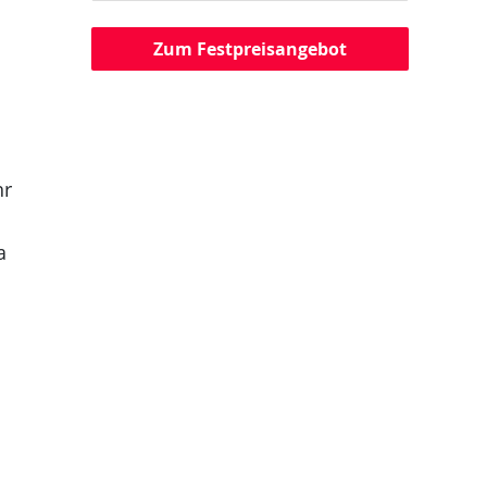
Zum Festpreisangebot
hr
a