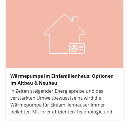
informiert Sie über die Kosten, Einsparungen und
verschiedenen Vorteile, die mit dem Austausch
einer Gasheizung durch eine Wärmepumpe
verbunden sind.
Wärmepumpe im Einfamilienhaus: Optionen
im Altbau & Neubau
In Zeiten steigender Energiepreise und des
verstärkten Umweltbewusstseins wird die
Wärmepumpe für Einfamilienhäuser immer
beliebter. Mit ihrer effizienten Technologie und
ihrem geringen CO₂‑Ausstoß bietet sie nicht nur
eine nachhaltige Alternative zur fossilen Heizung,