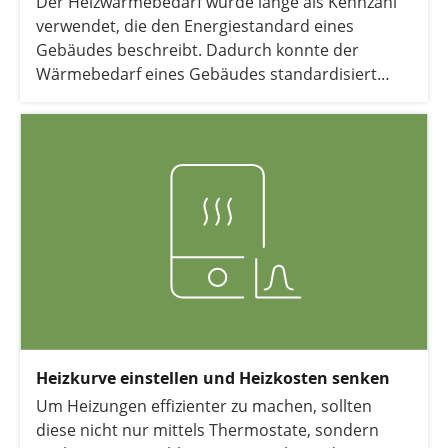
Der Heizwärmebedarf wurde lange als Kennzahl
verwendet, die den Energiestandard eines
Gebäudes beschreibt. Dadurch konnte der
Wärmebedarf eines Gebäudes standardisiert
angegeben und verglichen werden. Mit
Inkrafttreten des Gebäudeenergiegesetzes (GEG)
zum 1. Januar 2024 wurde die Berechnung nun
von der DIN 184599 „Energetische Bewertung von
Gebäuden“ abgelöst. Da sich der
Heizwärmebedarf jedoch immer noch in vielen
Energieausweisen findet, erläutern wir Ihnen in
diesem Artikel die Kennzahl einmal genauer und
zeigen Ihnen, wie sie sich berechnen lässt.
Heizkurve einstellen und Heizkosten senken
Um Heizungen effizienter zu machen, sollten
diese nicht nur mittels Thermostate, sondern