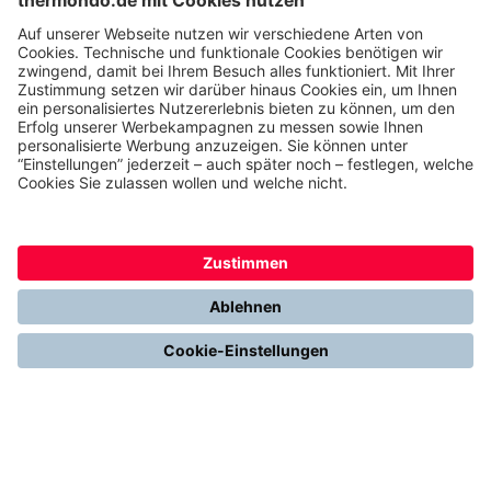
Kundenservice & FAQ
Erfahrungen & Storys unserer Kunden
Freunde empfehlen: 300 € Prämie sichern
Ethics & Compliance bei thermondo
FÜR SIE
Heizen mit Wärmepumpe
Stromerzeugung mit Photovoltaik
Förderungen
Gesetze & Regelungen
Heizen mit Gas
Vergleichen & Entscheiden
Erneuerbare Energien
Richtig Heizen & Sparen