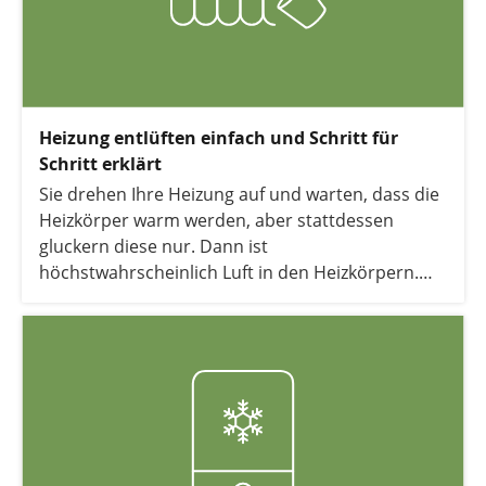
Heizung entlüften einfach und Schritt für
Schritt erklärt
Sie drehen Ihre Heizung auf und warten, dass die
Heizkörper warm werden, aber stattdessen
gluckern diese nur. Dann ist
höchstwahrscheinlich Luft in den Heizkörpern.
Diese muss raus, damit Sie es warm haben und
nicht unnötig Energie verschwenden. Keine
Sorge, Sie können die Heizung ganz einfach selbst
entlüften. Wie das geht und was Sie benötigen,
erklären wir Ihnen Schritt für Schritt.