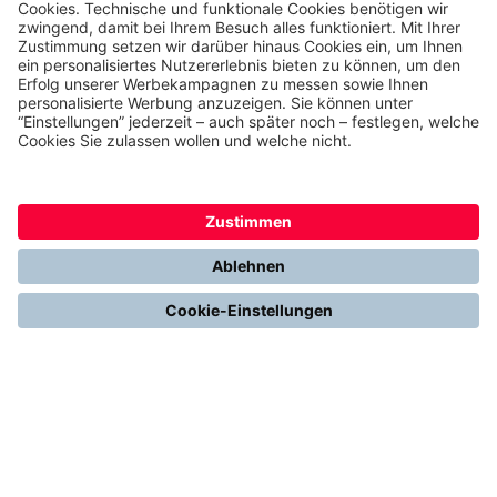
Unsere Leistungen
Unser Unternehmen
Presse
Karriere
Kontakt
Kundenservice & FAQ
Erfahrungen & Storys unserer Kunden
Freunde empfehlen: 300 € Prämie sichern
Ethics & Compliance bei thermondo
FÜR SIE
Heizen mit Wärmepumpe
Stromerzeugung mit Photovoltaik